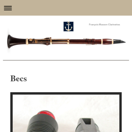
François Masson Clarinettes
Becs